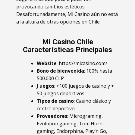
provocando cambios estéticos.
Desafortunadamente, Mi Casino aún no está
a la altura de otras opciones en Chile.
Mi Casino Chile
Características Principales
Website
: https://micasino.com/
Bono de bienvenida
: 100% hasta
500.000 CLP
J
uegos
: +100 juegos de casino y +
50 juegos deportivos
Tipos de casino
: Casino clásico y
centro deportivo
Proveedores
: Micrograming,
Evolution gaming, Tom Horn
gaming, Endorphina, Play’n Go,