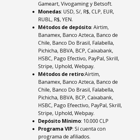
Gameart, Vivogaming y Betsoft.
Monedas
: USD, S/, R$, CLP, EUR,
RUBL, R$, YEN.
Métodos de depósito
: Airtim,
Banamex, Banco Azteca, Banco de
Chile, Banco Do Brasil, Falabella,
Pichicha, BBVA, BCP, Caixabank,
HSBC, Pago Efectivo, PayPal, Skrill,
Stripe, Uphold, Webpay.
Métodos de retiro
:Airtim,
Banamex, Banco Azteca, Banco de
Chile, Banco Do Brasil, Falabella,
Pichicha, BBVA, BCP, Caixabank,
HSBC, Pago Efeectivo, PayPal, Skrill,
Stripe, Uphold, Webpay.
Depósito Mínimo
: 10.000 CLP
Programa VIP
: Sí cuenta con
programa de afiliados.