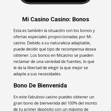
Mi Casino Casino: Bonos
Esta es también la situación con los bonos y
ofertas especiales proporcionadas por Mi
casino. Debido a su naturaleza adaptable,
puede decidir qué tipo de recompensa desea
obtener. Los bonos en Micasino se pueden
reclamar de una variedad de fuentes, lo que
le da la libertad de elegir la que mejor se
adapte a sus necesidades.
Bono De Bienvenida
En este fabuloso casino puedes obtener un
gran bono de bienvenida del 100% del monto
de tu primer depósito con un máximo de