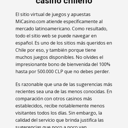
casino chileno
El sitio virtual de juegos y apuestas
MiCasino.com
atiende específicamente al
mercado latinoamericano. Como resultado,
todo el sitio web se puede navegar en
español. Es uno de los sitios más queridos en
Chile por eso, y también porque tiene
muchos juegos disponibles. No olvides el
impresionante bono de bienvenida del 100%
hasta por 500.000 CLP que no debes perder.
Es razonable que una de las sugerencias más
recientes sea una de las menos conocidas. En
comparación con otros casinos más
establecidos, recibe notablemente menos
visitantes todos los días. Sin embargo, la
calidad del servicio que brinda justifica las
sugerencias que poco a poco van