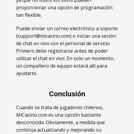
ya que no todos los sitios pueden
proporcionar una opción de programación
tan flexible.
Puede enviar un correo electrónico a soporte
(support@micasino.com) o iniciar una sesión
de chat en vivo con el personal de servicio.
Primero debe registrarse antes de poder
utilizar el chat en vivo. En solo un momento,
un compañero de equipo estará allí para
ayudarte.
Conclusión
Cuando se trata de jugadores chilenos,
MiCasino.com es una opción bastante
desconocida. Obviamente, a medida que
continúa actualizando y mejorando su