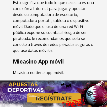
Esto significa que todo lo que necesita es una
conexión a Internet para jugar y apostar
desde su computadora de escritorio,
computadora portátil, tableta o dispositivo
móvil. Dado que el uso de una red Wi-Fi
pública expone su cuenta al riesgo de ser
pirateada, le recomendamos que solo se
conecte a través de redes privadas seguras o
que use datos móviles.
Micasino App móvil
Micasino no tiene app móvil.