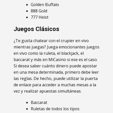
Golden Buffalo
888 Gold
777 Heist
Juegos Clásicos
¿Te gusta chatear con el crupier en vivo
mientras juegas? Juega emocionantes juegos
en vivo como la ruleta, el blackjack, el
baccarat y más en MiCasino si ese es el caso.
Si desea saber cuánto dinero puede apostar
en una mesa determinada, primero debe leer
las reglas. De hecho, puede utilizar la puerta
de enlace para acceder a muchas mesas a la
vez y realizar apuestas simultáneas.
Baccarat
Ruletas de todos los tipos